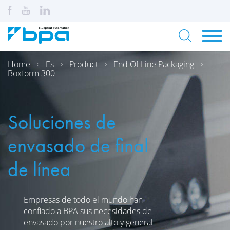
Home
Es
Product
End Of Line Packaging
Boxform 300
Soluciones de
envasado de final
de línea
Empresas de todo el mundo han
confiado a BPA sus necesidades de
envasado por nuestro alto y general