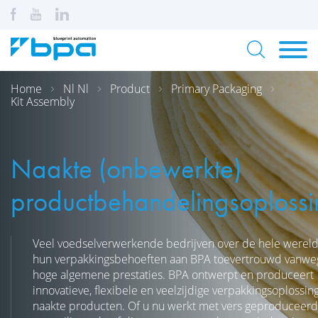
Home
Nl Nl
Product
Primary Packaging
Kit Assembly
Naakte (onbewerkte)
productbehandelingsoploss
Veel voedselverwerkende bedrijven over de hele werel
hun verpakkingsbehoeften aan BPA toevertrouwd vanwe
hoge algemene prestaties. BPA ontwerpt en produceert
innovatieve, flexibele en veelzijdige verpakkingsoplossin
naakte producten. Of u nu werkt met vers geproduceerd