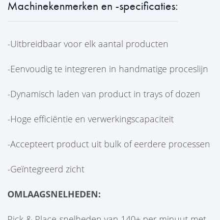
Machinekenmerken en -specificaties:
-
Uitbreidbaar
voor elk aantal producten
-
Eenvoudig
te integreren in handmatige proceslijn
-
Dynamisch
laden van product in trays of dozen
-
Hoge
efficiëntie en verwerkingscapaciteit
-
Accepteert
product uit bulk of eerdere processen
-
Geïntegreerd
zicht
OMLAAGSNELHEDEN:
Pick & Place-snelheden van 140+ per minuut met