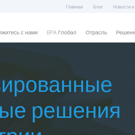
Главная
Блог
Новости и
яжитесь с нами
BPA Глобал
Отрасль
Решен
зированные
ные решения