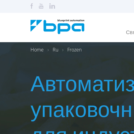
Св
Home
Ru
Frozen
Автомати
упаковоч