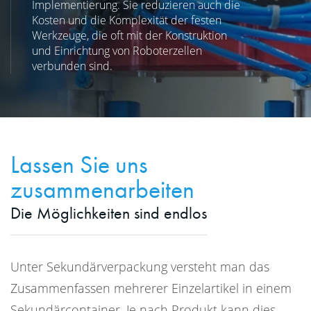
Implementierung. Sie reduzieren auch die
Kosten und die Komplexität der festen
Werkzeuge, die oft mit der Konstruktion
und Einrichtung von Roboterzellen
verbunden sind.
Lassen Sie uns
zusammenarbeiten
Die Möglichkeiten sind endlos
Unter Sekundärverpackung versteht man das
Zusammenfassen mehrerer Einzelartikel in einem
Sekundärcontainer. Je nach Produkt kann dies