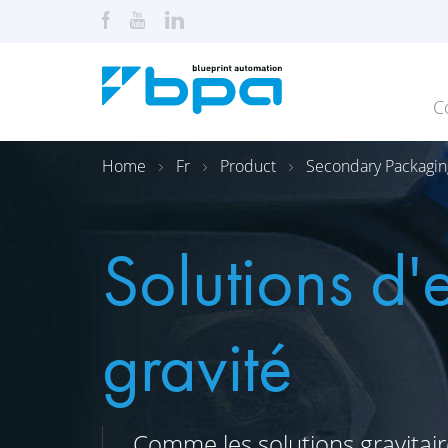
C
Home
Fr
Product
Secondary Packagin
Solutions d'
gravité
Comme les solutions gravitair