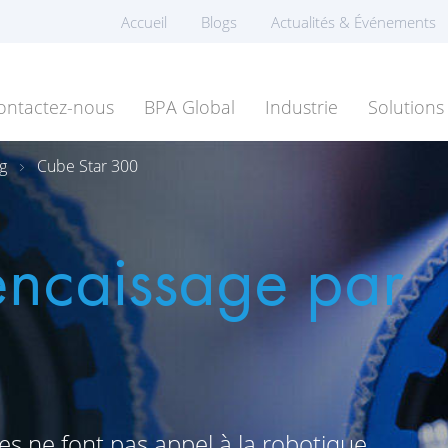
Accueil
Blogs
Actualités & Événements
ontactez-nous
BPA Global
Industrie
Solutions
g
Cube Star 300
encaissage par
es ne font pas appel à la robotique,