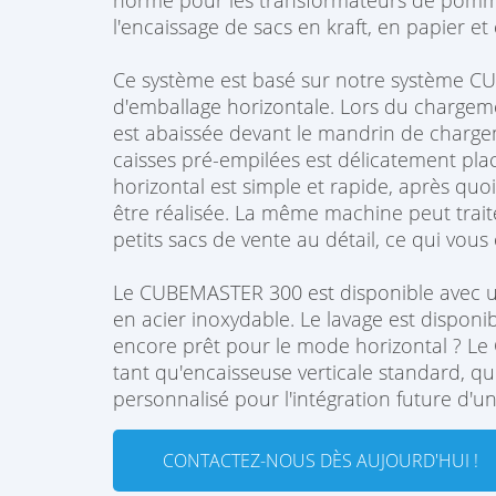
norme pour les transformateurs de pommes 
l'encaissage de sacs en kraft, en papier et
Ce système est basé sur notre système C
d'emballage horizontale. Lors du chargeme
est abaissée devant le mandrin de charge
caisses pré-empilées est délicatement plac
horizontal est simple et rapide, après q
être réalisée. La même machine peut traite
petits sacs de vente au détail, ce qui vous
Le CUBEMASTER 300 est disponible avec u
en acier inoxydable. Le lavage est disponib
encore prêt pour le mode horizontal ? L
tant qu'encaisseuse verticale standard, 
personnalisé pour l'intégration future d'u
CONTACTEZ-NOUS DÈS AUJOURD'HUI !