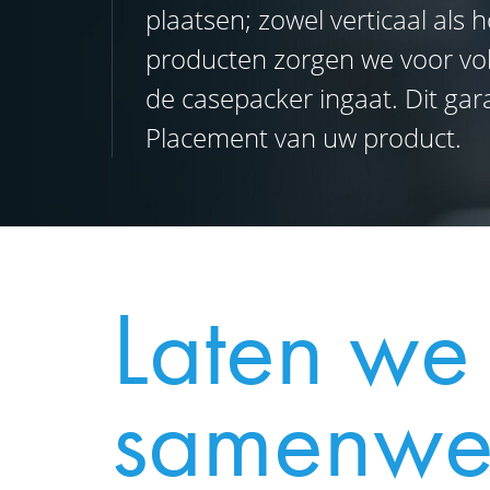
plaatsen; zowel verticaal als h
producten zorgen we voor vol
de casepacker ingaat. Dit ga
Placement van uw product.
Laten we
samenwe