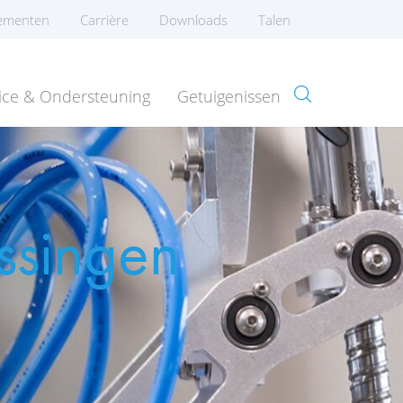
ementen
Carrière
Downloads
Talen
ice & Ondersteuning
Getuigenissen
ssingen