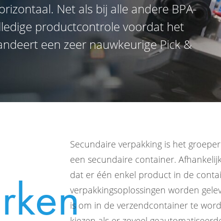
orizontaal. Net als bij alle andere BPA-
ledige productcontrole voordat het
randeert een zeer nauwkeurige Pick &
Secundaire verpakking is het groepere
een secundaire container. Afhankeli
rken
dat er één enkel product in de conta
verpakkingsoplossingen worden gelev
is om in de verzendcontainer te word
kiezen als er zoveel geautomatiseer