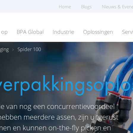
Home
Blogs
Nieuws & Even
 op
BPA Global
Industrie
Oplossingen
Serv
ging
Spider 100
verpakkingsoplo
tie van nog een concurrentievoordeel
hebben meerdere assen, zijn uitgerust
men en kunnen on-the-fly picken en