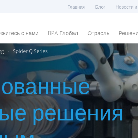
Главная
Блог
Новости и
яжитесь с нами
BPA Глобал
Отрасль
Решен
ng
Spider Q Series
рованные
ные решения