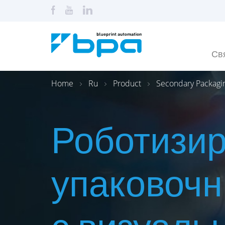
Св
Home
Ru
Product
Secondary Packagi
Роботизи
упаковоч